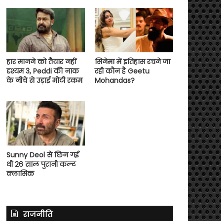
हार मानने को तैयार नहीं
सिनेमा में इतिहास रचने जा
दृश्यम 3, Peddi की नाक
रही कौन है Geetu
के नीचे से उड़ाई मोटी रकम
Mohandas?
Sunny Deol से छिन गई
थी 26 साल पुरानी कल्ट
क्लासिक
राजनीति