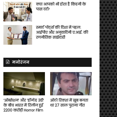
क्या आपको भी होता है किडनी के
पास दर्द?
स्मार्ट पोर्ट्स की दिशा में पहल:
आईपीए और अनुवादिनी ए.आई. की
रणनीतिक साझेदारी
मनोरंजन
‘ऑब्सेशन’ और ‘हॉन्टेड 3डी’
ऑटो रिक्शा में खूब बजता
के बीच भारत में रिलीज हुई
था 27 साल पुराना गीत
2200 करोड़ी Horror Film