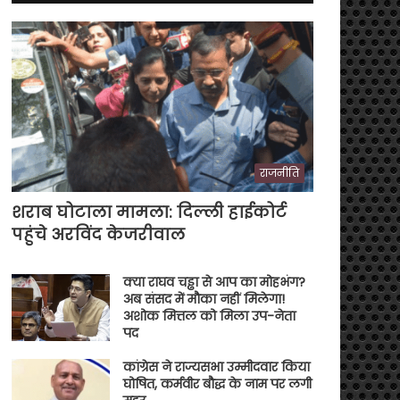
राजनीति
शराब घोटाला मामला: दिल्ली हाईकोर्ट
पहुंचे अरविंद केजरीवाल
क्या राघव चड्ढा से आप का मोहभंग?
अब संसद में मौका नहीं मिलेगा!
अशोक मित्तल को मिला उप-नेता
पद
कांग्रेस ने राज्यसभा उम्मीदवार किया
घोषित, कर्मवीर बौद्ध के नाम पर लगी