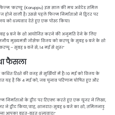
त फिल्म ‘करप्पू’ (Karuppu) इस साल की मच अवेटेड तमिल
ज होने वाली है। उससे पहले फिल्म निर्माताओं ने ट्विटर पर
िजय को धन्यवाद देते हुए एक पोस्ट किया।
 सुबह 9 बजे के शो आयोजित करने की अनुमति देने के लिए
ाननीय मुख्यमंत्री जोसेफ विजय को करप्पू के सुबह 9 बजे के शो
्पू – सुबह 9 बजे से, 14 मई से शुरू।”
था फैसला
थित रिश्ते की वजह से सुर्खियों में हैं। 10 मई को विजय के
प बात यह है कि 4 मई को, जब चुनाव परिणाम घोषित हुए और
ल्म निर्माताओं के ट्वीट पर रिएक्ट करते हुए एक यूजर ने लिखा,
जर ने ट्वीट किया,’वाह, शानदार! सुबह 9 बजे का शो, तमिलनाडु
्ना आपका बहुत-बहुत धन्यवाद।”