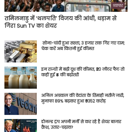
व्यापार
तमिलनाडु में ‘थलपति’ विजय की आंधी, धड़ाम से
गिरा Sun TV का शेयर
सोना-चांदी हुआ सस्ता, 3 हजार तक गिर गए दाम;
चेक करें अब कितनी हुई कीमत
इन राज्यों में बढ़ी दूध की कीमत, ₹20 लीटर फैट तो
कहीं हुई ₹4 की बढ़ोतरी
अनिल अग्रवाल की वेदांता के तिमाही नतीजे जारी,
मुनाफा 89% बढ़कर हुआ ₹9352 करोड़
डोनल्ड ट्रंप अपनी मर्जी से कर रहे है शेयर बाजार
क्रैश, उतार-चढ़ाव?