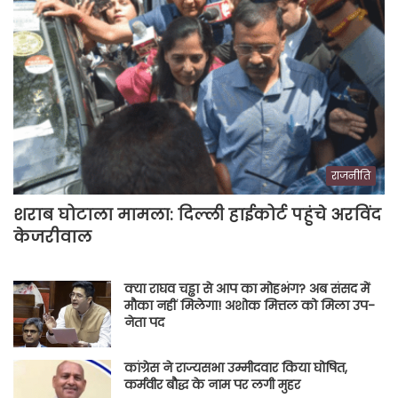
राजनीति
शराब घोटाला मामला: दिल्ली हाईकोर्ट पहुंचे अरविंद
केजरीवाल
क्या राघव चड्ढा से आप का मोहभंग? अब संसद में
मौका नहीं मिलेगा! अशोक मित्तल को मिला उप-
नेता पद
कांग्रेस ने राज्यसभा उम्मीदवार किया घोषित,
कर्मवीर बौद्ध के नाम पर लगी मुहर