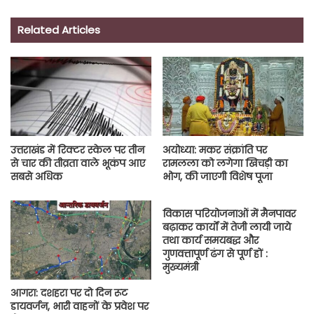
Related Articles
उत्तराखंड में रिक्टर स्केल पर तीन
अयोध्या: मकर संक्रांति पर
से चार की तीव्रता वाले भूकंप आए
रामलला को लगेगा खिचड़ी का
सबसे अधिक
भोग, की जाएगी विशेष पूजा
विकास परियोजनाओं में मैनपावर
बढ़ाकर कार्यों में तेजी लायी जाये
तथा कार्य समयबद्ध और
गुणवत्तापूर्ण ढंग से पूर्ण हों :
मुख्यमंत्री
आगरा: दशहरा पर दो दिन रूट
डायवर्जन, भारी वाहनों के प्रवेश पर