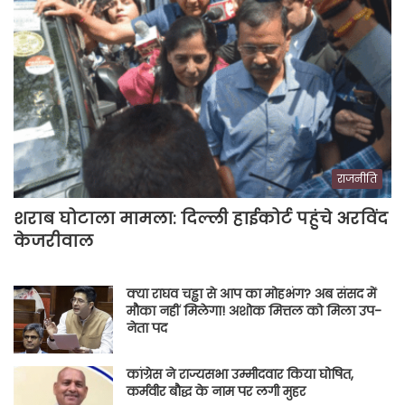
राजनीति
शराब घोटाला मामला: दिल्ली हाईकोर्ट पहुंचे अरविंद
केजरीवाल
क्या राघव चड्ढा से आप का मोहभंग? अब संसद में
मौका नहीं मिलेगा! अशोक मित्तल को मिला उप-
नेता पद
कांग्रेस ने राज्यसभा उम्मीदवार किया घोषित,
कर्मवीर बौद्ध के नाम पर लगी मुहर