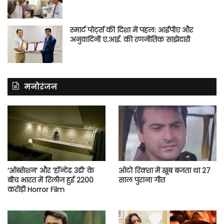
स्मार्ट पोर्ट्स की दिशा में पहल: आईपीए और
अनुवादिनी ए.आई. की रणनीतिक साझेदारी
मनोरंजन
‘ऑब्सेशन’ और ‘हॉन्टेड 3डी’ के
ऑटो रिक्शा में खूब बजता था 27
बीच भारत में रिलीज हुई 2200
साल पुराना गीत
करोड़ी Horror Film