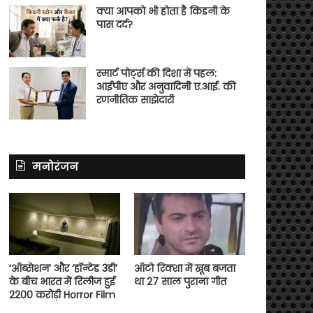
क्या आपको भी होता है किडनी के
पास दर्द?
स्मार्ट पोर्ट्स की दिशा में पहल:
आईपीए और अनुवादिनी ए.आई. की
रणनीतिक साझेदारी
मनोरंजन
‘ऑब्सेशन’ और ‘हॉन्टेड 3डी’
ऑटो रिक्शा में खूब बजता
के बीच भारत में रिलीज हुई
था 27 साल पुराना गीत
2200 करोड़ी Horror Film