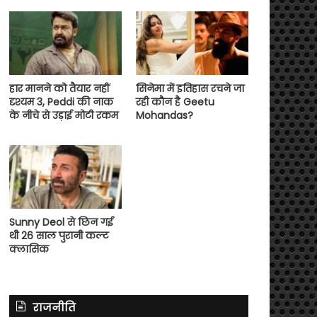
हार मानने को तैयार नहीं
सिनेमा में इतिहास रचने जा
दृश्यम 3, Peddi की नाक
रही कौन है Geetu
के नीचे से उड़ाई मोटी रकम
Mohandas?
Sunny Deol से छिन गई
थी 26 साल पुरानी कल्ट
क्लासिक
राजनीति