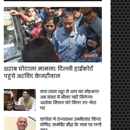
राजनीति
शराब घोटाला मामला: दिल्ली हाईकोर्ट
पहुंचे अरविंद केजरीवाल
क्या राघव चड्ढा से आप का मोहभंग?
अब संसद में मौका नहीं मिलेगा!
अशोक मित्तल को मिला उप-नेता
पद
कांग्रेस ने राज्यसभा उम्मीदवार किया
घोषित, कर्मवीर बौद्ध के नाम पर लगी