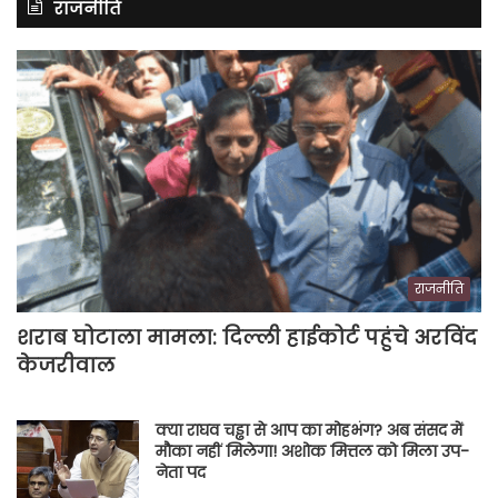
राजनीति
राजनीति
शराब घोटाला मामला: दिल्ली हाईकोर्ट पहुंचे अरविंद
केजरीवाल
क्या राघव चड्ढा से आप का मोहभंग? अब संसद में
मौका नहीं मिलेगा! अशोक मित्तल को मिला उप-
नेता पद