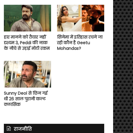
हार मानने को तैयार नहीं
सिनेमा में इतिहास रचने जा
दृश्यम 3, Peddi की नाक
रही कौन है Geetu
के नीचे से उड़ाई मोटी रकम
Mohandas?
Sunny Deol से छिन गई
थी 26 साल पुरानी कल्ट
क्लासिक
राजनीति