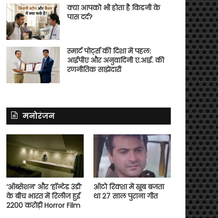
क्या आपको भी होता है किडनी के
पास दर्द?
स्मार्ट पोर्ट्स की दिशा में पहल:
आईपीए और अनुवादिनी ए.आई. की
रणनीतिक साझेदारी
मनोरंजन
‘ऑब्सेशन’ और ‘हॉन्टेड 3डी’
ऑटो रिक्शा में खूब बजता
के बीच भारत में रिलीज हुई
था 27 साल पुराना गीत
2200 करोड़ी Horror Film