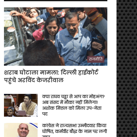
राजनीति
शराब घोटाला मामला: दिल्ली हाईकोर्ट
पहुंचे अरविंद केजरीवाल
क्या राघव चड्ढा से आप का मोहभंग?
अब संसद में मौका नहीं मिलेगा!
अशोक मित्तल को मिला उप-नेता
पद
कांग्रेस ने राज्यसभा उम्मीदवार किया
घोषित, कर्मवीर बौद्ध के नाम पर लगी