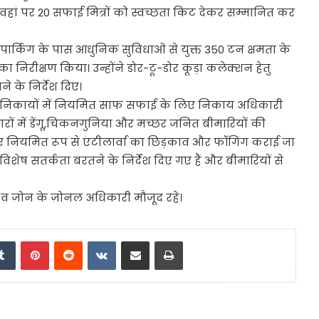
ी जी ने वहां पर 20 सफाई मित्रों को स्वच्छता किट देकर सम्मानित कर
ार्किंग के पास आधुनिक सुविधाओं से युक्त 350 टन क्षमता के
 का निरीक्षण किया। उन्होंने डोर-टू-डोर कूड़ा कलेक्शन हेतु
ने के निर्देश दिए।
गरीय निकायों में नियमित साफ सफाई के लिए निकाय अधिकारी
नगरों में डेंगू,चिकनगुनिया और मच्छर जनित बीमारियों की
लिए नियमित रूप से एंटीलार्वा का छिड़काव और फॉगिंग कराई जा
र विशेष सतर्कता बरतने के निर्देश दिए गए हैं और बीमारियों से
 व जोन के ज़ोनल अधिकारी मौजूद रहे।
edIn
Tumblr
Pinterest
Reddit
VKontakte
Share via Email
Print