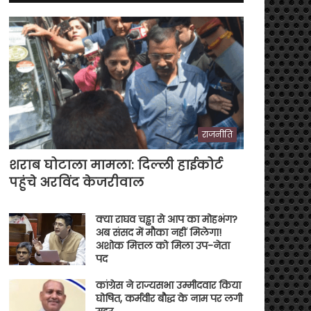
राजनीति
शराब घोटाला मामला: दिल्ली हाईकोर्ट
पहुंचे अरविंद केजरीवाल
क्या राघव चड्ढा से आप का मोहभंग?
अब संसद में मौका नहीं मिलेगा!
अशोक मित्तल को मिला उप-नेता
पद
कांग्रेस ने राज्यसभा उम्मीदवार किया
घोषित, कर्मवीर बौद्ध के नाम पर लगी