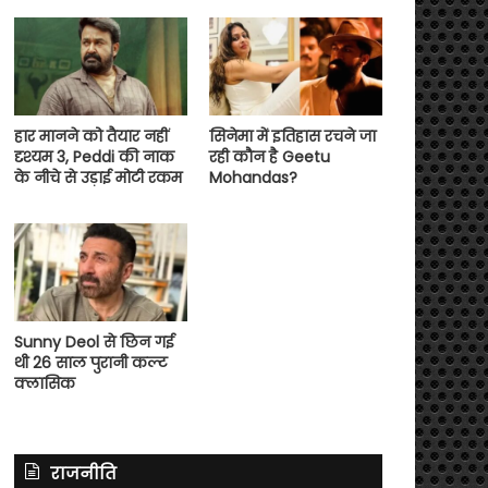
हार मानने को तैयार नहीं
सिनेमा में इतिहास रचने जा
दृश्यम 3, Peddi की नाक
रही कौन है Geetu
के नीचे से उड़ाई मोटी रकम
Mohandas?
Sunny Deol से छिन गई
थी 26 साल पुरानी कल्ट
क्लासिक
राजनीति