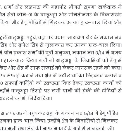
ी ए.के. शर्मा और लखनऊ की महापौर श्रीमती सुषमा खर्कवाल ने
त क्षेत्रों जोन-01 के बालूअड्डा और गोमतीनगर के विकासखंड
िया और डेंगू पीड़ितों से मिलकर उनका हाल-चाल लिया और
पहले बालूअड्डा पहुंचे, वहां पर प्रयाग नारायण रोड के मकान नंव
 अजय सिंह और बृजेश सिंह से मुलाकात कर उनका हाल-चाल लिया।
ें ओम प्रकाश शर्मा की पुत्री अनुष्का, मकान नंव 3/14 में अजय
 हाल-चाल लिया। मंत्री जी बालूअड्डा के निवासियों को डेंगू से
किए और क्षेत्र में साफ सफाई को लेकर जागरूक रहने को कहा।
 सफाई कराने तथा क्षेत्र में एंटीलार्वा का छिड़काव कराने व
र 10 सफाई कर्मियों को स्वच्छता किट देकर स्वच्छता कार्यों को
्होंने बालूअड्डा तिराहे पर लगी पानी की टंकी की टोटियों से
दलने का भी निर्देश दिया।
खण्ड 05 में पहुंचकर वहां के मकान नंव 5/51 में डेंगू पीड़ित
नका हाल-चाल लिया। उन्होंने क्षेत्र के निवासियों से मिलकर
ाएं सुनी तथा क्षेत्र की साफ सफाई के बारे में जानकारी ली।