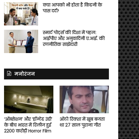
क्या आपको भी होता है किडनी के
पास दर्द?
स्मार्ट पोर्ट्स की दिशा में पहल:
आईपीए और अनुवादिनी ए.आई. की
रणनीतिक साझेदारी
मनोरंजन
‘ऑब्सेशन’ और ‘हॉन्टेड 3डी’
ऑटो रिक्शा में खूब बजता
के बीच भारत में रिलीज हुई
था 27 साल पुराना गीत
2200 करोड़ी Horror Film