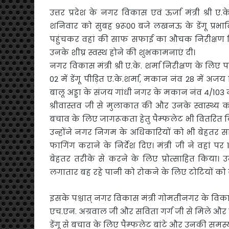
उत्तर प्रदेश के नगर विकास एवं ऊर्जा मंत्री श्र
शनिवार को सुबह 9रू00 बजे लखनऊ के डेंगू प्रभावि
पहुंचकर वहां की साफ सफाई का औचक निरीक्षण क
उनके शीघ्र स्वस्थ होने की शुभकामनाएं दी।
नगर विकास मंत्री श्री ए.के. शर्मा निरीक्षण के लिए 
02 में डेंगू पीड़ित ए.के.शर्मा, मकान नंव 28 में
बालू अड्डा के संजय गांधी नगर के मकान नंव 4/103 म
श्रीवास्तव जी से मुलाकात की और उनके स्वास्थ्य का
बचाव के लिए जागरूकता हेतु पैम्फलेट भी वितरित 
उन्होंने नगर निगम के अधिकारियों को भी बेहतर साफ
फागिंग कराने के निर्देश दिए। मंत्री जी ने वहां प
बेहतर तरीके से करने के लिए प्रोत्साहित किया। उन
लगातार बह रहे पानी को रोकने के लिए टोटियों को ब
इसके पश्चात् नगर विकास मंत्री गोमतीनगर के विकास 
एच.एन. अग्रवाल जी और सविता गर्ग जी से मिले और उ
डेंगू से बचाव के लिए पैम्फलेट बांटे और उनकी समस्य