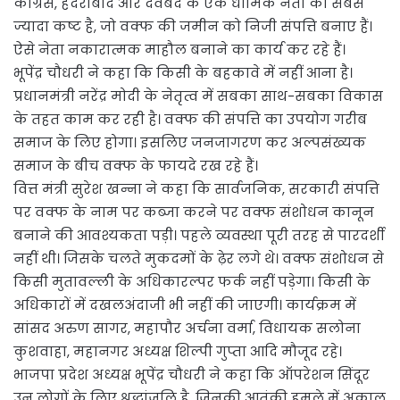
कांग्रेस, हैदराबाद और देवबंद के एक धार्मिक नेता को सबसे
ज्यादा कष्ट है, जो वक्फ की जमीन को निजी संपत्ति बनाए हैं।
ऐसे नेता नकारात्मक माहौल बनाने का कार्य कर रहे हैं।
भूपेंद्र चौधरी ने कहा कि किसी के बहकावे में नहीं आना है।
प्रधानमंत्री नरेंद्र मोदी के नेतृत्व में सबका साथ-सबका विकास
के तहत काम कर रही है। वक्फ की संपत्ति का उपयोग गरीब
समाज के लिए होगा। इसलिए जनजागरण कर अल्पसंख्यक
समाज के बीच वक्फ के फायदे रख रहे हैं।
वित्त मंत्री सुरेश खन्ना ने कहा कि सार्वजनिक, सरकारी संपत्ति
पर वक्फ के नाम पर कब्जा करने पर वक्फ संशोधन कानून
बनाने की आवश्यकता पड़ी। पहले व्यवस्था पूरी तरह से पारदर्शी
नहीं थी। जिसके चलते मुकदमों के ढ़ेर लगे थे। वक्फ संशोधन से
किसी मुतावल्ली के अधिकारल्पर फर्क नहीं पड़ेगा। किसी के
अधिकारों में दखलअंदाजी भी नहीं की जाएगी। कार्यक्रम में
सांसद अरुण सागर, महापौर अर्चना वर्मा, विधायक सलोना
कुशवाहा, महानगर अध्यक्ष शिल्पी गुप्ता आदि मौजूद रहे।
भाजपा प्रदेश अध्यक्ष भूपेंद्र चौधरी ने कहा कि ऑपरेशन सिंदूर
उन लोगों के लिए श्रद्धांजलि है, जिनकी आतंकी हमले में अकाल