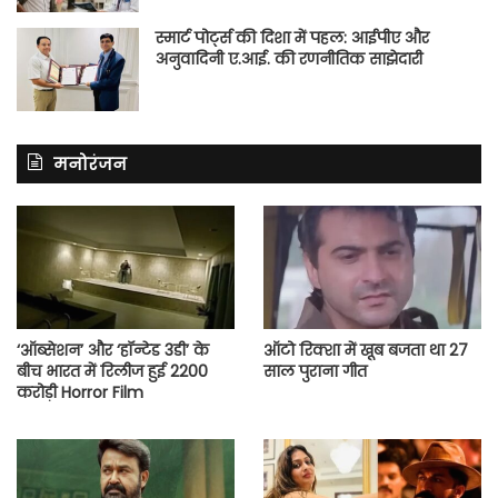
स्मार्ट पोर्ट्स की दिशा में पहल: आईपीए और
अनुवादिनी ए.आई. की रणनीतिक साझेदारी
मनोरंजन
‘ऑब्सेशन’ और ‘हॉन्टेड 3डी’ के
ऑटो रिक्शा में खूब बजता था 27
बीच भारत में रिलीज हुई 2200
साल पुराना गीत
करोड़ी Horror Film