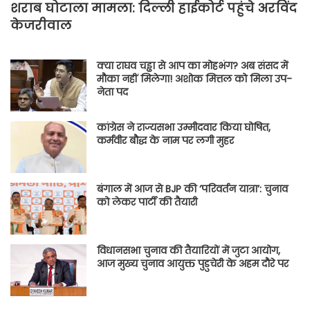
शराब घोटाला मामला: दिल्ली हाईकोर्ट पहुंचे अरविंद
केजरीवाल
क्या राघव चड्ढा से आप का मोहभंग? अब संसद में
मौका नहीं मिलेगा! अशोक मित्तल को मिला उप-
नेता पद
कांग्रेस ने राज्यसभा उम्मीदवार किया घोषित,
कर्मवीर बौद्ध के नाम पर लगी मुहर
बंगाल में आज से BJP की ‘परिवर्तन यात्रा’: चुनाव
को लेकर पार्टी की तैयारी
विधानसभा चुनाव की तैयारियों में जुटा आयोग,
आज मुख्य चुनाव आयुक्त पुडुचेरी के अहम दौरे पर