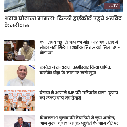
राजनीति
शराब घोटाला मामला: दिल्ली हाईकोर्ट पहुंचे अरविंद
केजरीवाल
क्या राघव चड्ढा से आप का मोहभंग? अब संसद में
मौका नहीं मिलेगा! अशोक मित्तल को मिला उप-
नेता पद
कांग्रेस ने राज्यसभा उम्मीदवार किया घोषित,
कर्मवीर बौद्ध के नाम पर लगी मुहर
बंगाल में आज से BJP की ‘परिवर्तन यात्रा’: चुनाव
को लेकर पार्टी की तैयारी
विधानसभा चुनाव की तैयारियों में जुटा आयोग,
आज मुख्य चुनाव आयुक्त पुडुचेरी के अहम दौरे पर