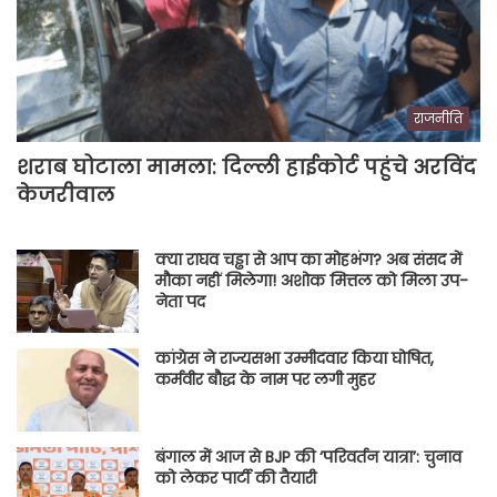
राजनीति
शराब घोटाला मामला: दिल्ली हाईकोर्ट पहुंचे अरविंद
केजरीवाल
क्या राघव चड्ढा से आप का मोहभंग? अब संसद में
मौका नहीं मिलेगा! अशोक मित्तल को मिला उप-
नेता पद
कांग्रेस ने राज्यसभा उम्मीदवार किया घोषित,
कर्मवीर बौद्ध के नाम पर लगी मुहर
बंगाल में आज से BJP की ‘परिवर्तन यात्रा’: चुनाव
को लेकर पार्टी की तैयारी