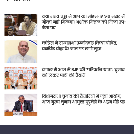
क्या राघव चड्ढा से आप का मोहभंग? अब संसद में
मौका नहीं मिलेगा! अशोक मित्तल को मिला उप-
नेता पद
कांग्रेस ने राज्यसभा उम्मीदवार किया घोषित,
कर्मवीर बौद्ध के नाम पर लगी मुहर
बंगाल में आज से BJP की ‘परिवर्तन यात्रा’: चुनाव
को लेकर पार्टी की तैयारी
विधानसभा चुनाव की तैयारियों में जुटा आयोग,
आज मुख्य चुनाव आयुक्त पुडुचेरी के अहम दौरे पर