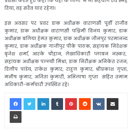
प्रशंसा करते हुए कहा कि यहाँ के लोगों ने जो सहयोग एवं स्नेह
दिया, वह सदैव याद रहेगा।
इस अवसर पर प्रवर डाक अधीक्षक वाराणसी पूर्वी राजीव
कुमार, डाक अधीक्षक वाराणसी पश्चिमी विनय कुमार, डाक
अधीक्षक बलिया हेमंत कुमार, डाक अधीक्षक जौनपुर परमानन्द
कुमार, डाक अधीक्षक गाजीपुर पीके पाठक, सहायक निदेशक
बृजेश शर्मा, आरके चौहान, लेखाधिकारी प्लाबन नस्कर,
सहायक अधीक्षक पल्ल्वी मिश्रा, डाक निरीक्षक अनिकेत रंजन,
दिलीप पांडेय, राकेश कुमार, राहुल कुमार, श्रीप्रकाश गुप्ता,
मनीष कुमार, अजिता कुमारी, अभिलाषा गुप्ता सहित तमाम
अधिकारी-कर्मचारी उपस्थित रहे।
LinkedIn
Tumblr
Pinterest
Reddit
VKontakte
Share via Email
Print